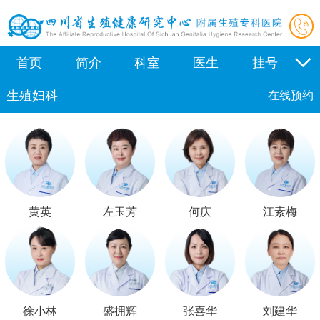
首页
简介
科室
医生
挂号
生殖妇科
新闻
学术
公益
视频
合作
在线预约
黄英
左玉芳
何庆
江素梅
徐小林
盛拥辉
张喜华
刘建华