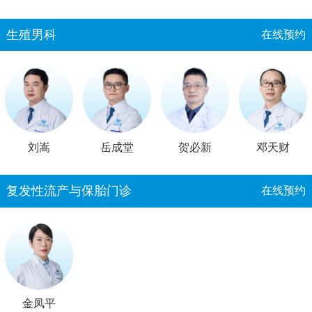
生殖男科
在线预约
刘嵩
岳成堂
贺必新
邓天财
复发性流产与保胎门诊
在线预约
金凤平