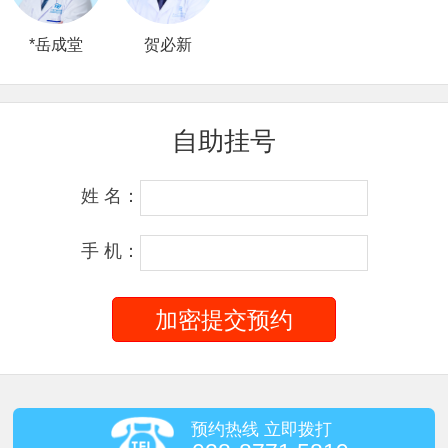
*岳成堂
贺必新
自助挂号
姓 名：
手 机：
预约热线 立即拨打