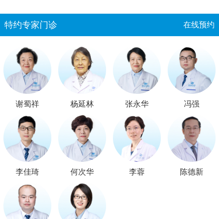
特约专家门诊
在线预约
谢蜀祥
杨延林
张永华
冯强
李佳琦
何次华
李蓉
陈德新