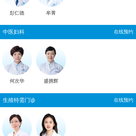
彭仁德
牟菁
中医妇科
在线预约
何次华
盛拥辉
生殖特需门诊
在线预约